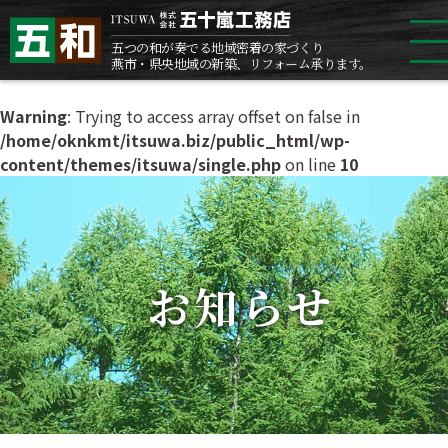
五つの和が奏でる地域密着の家づくり
燕市・県央地域の新築、リフォーム承ります。
Warning
: Trying to access array offset on false in
TOP
/home/oknkmt/itsuwa.biz/public_html/wp-
content/themes/itsuwa/single.php
on line
10
呼吸する家
アフターメンテナンス
お知らせ
施工事例