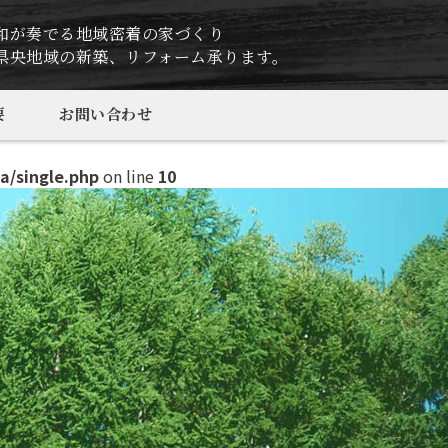
和が奏でる地域密着の家づくり
県央地域の新築、リフォーム承ります。
要
お問い合わせ
a/single.php
on line
10